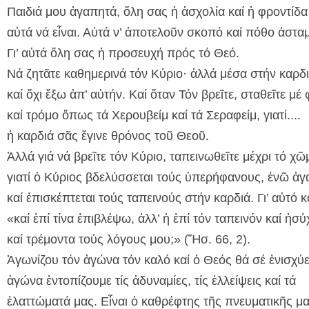
Παιδιά μου ἀγαπητά, ὅλη σας ἡ ἀσχολία καί ἡ φροντίδα
αὐτά νά εἶναι. Αὐτά ν’ ἀποτελοῦν σκοπό καί πόθο ἀστα
Γι’ αὐτά ὅλη σας ἡ προσευχή πρός τό Θεό.
Νά ζητᾶτε καθημερινά τόν Κύριο· ἀλλά μέσα στήν καρδ
καί ὄχι ἔξω ἀπ’ αὐτήν. Καί ὅταν Τόν βρεῖτε, σταθεῖτε μέ
καί τρόμο ὅπως τά Χερουβείμ καί τά Σεραφείμ, γιατί....
ἡ καρδιά σᾶς ἔγινε θρόνος τοῦ Θεοῦ.
Ἀλλά γιά νά βρεῖτε τόν Κύριο, ταπεινωθεῖτε μέχρι τό χῶ
γιατί ὁ Κύριος βδελύσσεται τούς ὑπερήφανους, ἐνῶ ἀγ
καί ἐπισκέπτεται τούς ταπεινούς στήν καρδιά. Γι’ αὐτό κα
«καί ἐπί τίνα ἐπιβλέψω, ἀλλ’ ἡ ἐπί τόν ταπεινόν καί ἠσύ
καί τρέμοντα τούς λόγους μου;» (Ἤσ. 66, 2).
Ἀγωνίζου τόν ἀγώνα τόν καλό καί ὁ Θεός θά σέ ἐνισχύε
ἀγώνα ἐντοπίζουμε τίς ἀδυναμίες, τίς ἐλλείψεις καί τά
ἐλαττώματά μας. Εἶναι ὁ καθρέφτης τῆς πνευματικῆς μ