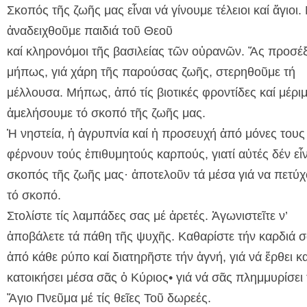
Σκοπός τῆς ζωῆς μας εἶναι νά γίνουμε τέλειοι καί ἅγιοι.
ἀναδειχθοῦμε παιδιά τοῦ Θεοῦ
καί κληρονόμοι τῆς βασιλείας τῶν οὐρανῶν. Ἄς προσέ
μήπως, γιά χάρη τῆς παρούσας ζωῆς, στερηθοῦμε τή
μέλλουσα. Μήπως, ἀπό τίς βιοτικές φροντίδες καί μέριμ
ἀμελήσουμε τό σκοπό τῆς ζωῆς μας.
Ἡ νηστεία, ἡ ἀγρυπνία καί ἡ προσευχή ἀπό μόνες τους
φέρνουν τούς ἐπιθυμητούς καρπούς, γιατί αὐτές δέν εἶν
σκοπός τῆς ζωῆς μας· ἀποτελοῦν τά μέσα γιά να πετύ
τό σκοπό.
Στολίστε τίς λαμπάδες σας μέ ἀρετές. Ἀγωνιστεῖτε ν’
ἀποβάλετε τά πάθη τῆς ψυχῆς. Καθαρίστε τήν καρδιά 
ἀπό κάθε ρύπο καί διατηρῆστε τήν ἁγνή, γιά νά ἔρθει κα
κατοικήσει μέσα σᾶς ὁ Κύριος• γιά νά σᾶς πλημμυρίσει 
Ἅγιο Πνεῦμα μέ τίς θεῖες Τοῦ δωρεές.