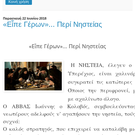
Κοινή χρήση
Παρασκευή 22 Ιουνίου 2018
«Εἶπε Γέρων»... Περί Νηστείας
«Εἶπε Γέρων»... Περί Νηστείας
Η ΝΗΣΤΕΙΑ, έλεγεν ο
Υπερέχιος, είναι χαλινά
συγκρατεί τις κατώτερες 
Όποιος την περιφρονεί, μ
με αχαλίνωτο άλογο.
Ο ΑΒΒΑΣ Ιωάννης ο Κολοβός, συμβουλεύοντα
νεωτέρους αδελφούς ν’ αγαπήσουν την νηστεία, τού
συχνά:
Ο καλός στρατηγός, που επιχειρεί να καταλάβη μι