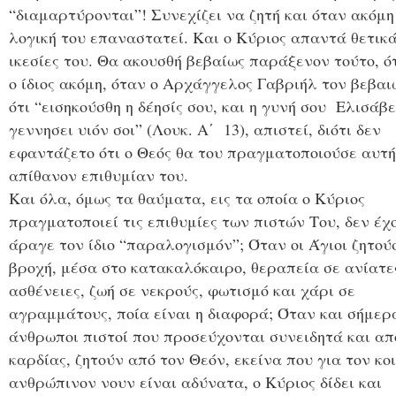
“διαμαρτύρονται”! Συνεχίζει να ζητή και όταν ακόμη
λογική του επαναστατεί. Και ο Κύριος απαντά θετικά
ικεσίες του. Θα ακουσθή βεβαίως παράξενον τούτο, ότ
ο ίδιος ακόμη, όταν ο Αρχάγγελος Γαβριήλ τον βεβαι
ότι “εισηκούσθη η δέησίς σου, και η γυνή σου Ελισάβ
γεν­νη­σει υιόν σοι” (Λουκ. Α΄ 13), απιστεί, διότι δεν
εφαντάζετο ότι ο Θεός θα του πραγματοποιούσε αυτή
απίθανον επιθυμίαν του.
Και όλα, όμως τα θαύματα, εις τα οποία ο Κύριος
πραγματοποιεί τις επιθυμίες των πιστών Του, δεν έχ
άραγε τον ίδιο “παραλογισμόν”; Όταν οι Άγιοι ζητού
βροχή, μέσα στο κατακαλόκαιρο, θεραπεία σε ανίατε
ασθένειες, ζωή σε νεκρούς, φωτισμό και χάρι σε
αγραμμάτους, ποία είναι η διαφορά; Όταν και σήμερ
άνθρωποι πιστοί που προσεύχονται συνειδητά και απ
καρδίας, ζητούν από τον Θεόν, εκείνα που για τον κο
ανθρώπινον νουν είναι αδύνατα, ο Κύριος δίδει και