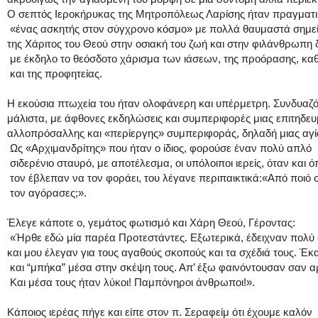
Ο σεπτός Ιεροκήρυκας της Μητροπόλεως Λαρίσης ήταν πραγματ
«ένας ασκητής στον σύγχρονο κόσμο» με πολλά θαυμαστά σημε
της Χάριτος του Θεού στην οσιακή του ζωή και στην φιλάνθρωπη 
με έκδηλο το θεόσδοτο χάρισμα των ιάσεων, της προόρασης, κα
και της προφητείας.
Η εκούσια πτωχεία του ήταν ολοφάνερη και υπέρμετρη. Συνδυαζ
μάλιστα, με άφθονες εκδηλώσεις και συμπεριφορές μιας επιτηδε
αλλοπρόσαλλης και «περίεργης» συμπεριφοράς, δηλαδή μιας αγί
Ως «Αρχιμανδρίτης» που ήταν ο ίδιος, φορούσε έναν πολύ απλό
σιδερένιο σταυρό, με αποτέλεσμα, οι υπόλοιποι ιερείς, όταν και ό
τον έβλεπαν να τον φοράει, του λέγανε περιπαικτικά:«Από ποιό 
τον αγόρασες;».
Έλεγε κάποτε ο, γεμάτος φωτισμό και Χάρη Θεού, Γέροντας:
«Ήρθε εδώ μία παρέα Προτεστάντες. Εξωτερικά, έδειχναν πολύ 
και μου έλεγαν για τους αγαθούς σκοπούς και τα σχέδιά τους. Έ
και “μπήκα” μέσα στην σκέψη τους. Απ’ έξω φαινόντουσαν σαν α
Και μέσα τους ήταν λύκοι! Παμπόνηροι άνθρωποι!».
Κάποιος ιερέας πήγε και είπε στον π. Σεραφείμ ότι έχουμε καλόν