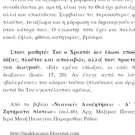
συνοδεύονται με αρετή, είναι για το Θεό όχι μόνο ά
αλλά και επικίνδυνα. Συμβαίνει τις περισσότερες 
πλούτος, το αξίωμα και η μόρφωση να δημιουργούν 
στον κάτοχό τους. Ο εγωιστής τότε έχει και πολλ
κακά: ζήλια, φθόνο, κατηγορίες, βρίσιμο.
Στους μαθητές Του ο Χριστός δεν έδωσε υποσ
δόξας, πλούτου και απολαβών, αλλά τους προετ
για διωγμούς
. «Εάν εμένα εδίωξαν, κι εσάς 
διώξουν» (Ιωάν. 15, 20). Αν έλεγε αυτά τα λό
«βολεμένους» του κόσμου τούτου (πλούσιους και άρχ
αυτοί θα Τον εγκατέλειπαν αμέσως.
Νεανικές Αναζητήσεις
Α’ 
Από το βιβλίο «
-
Ζητήματα πίστεως
» (σελ.46), Αρχ. Μαξίμου Παναγ
Ιερά Μονή Παναγίας Παραμυθίας Ρόδου
http://makkavaios.blogspot.com