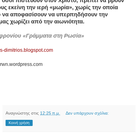
ι, όσοι πιστεύουν στον Χριστό, πρέπει να βρουν
ους εκείνη την ιερή «μωρία», χωρίς την οποία
το να αποφασίσουν να υπερπηδήσουν την
ας χωρίζει από την αιωνιότητα.
φρονίου «Γράμματα στη Ρωσία»
os-dimitrios.blogspot.com
airwn.wordpress.com
Αναγνώστης
στις
12:25 π.μ.
Δεν υπάρχουν σχόλια:
Κοινή χρήση