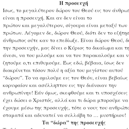
Η προσευχή
Ίσως, το μεγαλύτερον δώρον του Θεού εις τον άνθρω
είναι η προσευχή. Και αν δεν είναι το
πρώτον και μεγαλύτερον, σίγουρα είναι μεταξύ των
πρώτων. Λέγομεν δε, δώρον Θεού, διότι δεν το εζήτησ
άνθρωπος ούτε καν το επεδίωξε. Είναι δώρον Θεού, δ
την προσευχήν, μας δίνει ο Κύριος το δικαίωμα και τ
άνεσι, να του μιλούμε και να τον παρακαλούμε και ν
ζητούμε ο,τι επιθυμούμε. Έως εδώ, βέβαια, ίσως δεν
διακρίνεται τόσον πολύ η αξία του μεγίστου αυτού
“δώρου”. Το να ομιλούμε εις τον Θεόν, είναι βεβαίως
κορυφαίον και ασύλληπτον εις την διάνοιαν την
ανθρωπίνην! Εάν όμως, σκεφθούμε και τι υποσχέσεις
έχει δώσει ο Χριστός, αλλά και τι δώρα μπορούμε να
έχουμε μέσω της προσευχής, τότε ο νους του ανθρώπ
σταματά και αδυνατεί να συλλάβη το … μυστήριον!
Τα “δώρα” της προσευχής