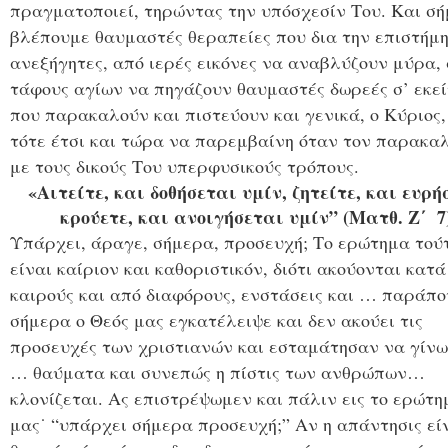
πραγματοποιεί, τηρώντας την υπόσχεσίν Του. Και σή
βλέπουμε θαυμαστές θεραπείες που δια την επιστήμη
ανεξήγητες, από ιερές εικόνες να αναβλύζουν μύρα,
τάφους αγίων να πηγάζουν θαυμαστές δωρεές σ’ εκε
που παρακαλούν και πιστεύουν και γενικά, ο Κύριος,
τότε έτσι και τώρα να παρεμβαίνη όταν τον παρακα
με τους δικούς Του υπερφυσικούς τρόπους.
«Αιτείτε, και δοθήσεται υμίν, ζητείτε, και ευρή
κρούετε, και ανοιγήσεται υμίν” (Ματθ. Ζ΄ 7
Υπάρχει, άραγε, σήμερα, προσευχή; Το ερώτημα τού
είναι καίριον και καθοριστικόν, διότι ακούονται κατά
καιρούς και από διαφόρους, ενστάσεις και … παράπο
σήμερα ο Θεός μας εγκατέλειψε και δεν ακούει τις
προσευχές των χριστιανών και εσταμάτησαν να γίνω
… θαύματα και συνεπώς η πίστις των ανθρώπων…
κλονίζεται. Ας επιστρέψωμεν και πάλιν εις το ερώτη
μας˙ “υπάρχει σήμερα προσευχή;” Αν η απάντησις εί