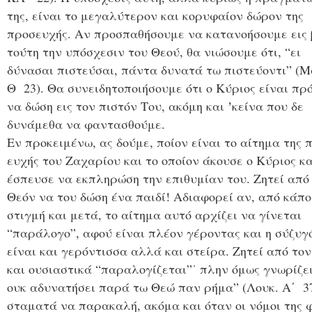
της, είναι το μεγαλύτερον και κορυφαίον δώρον της
προσευχής. Αν προσπαθήσουμε να κατανοήσουμε εις 
τούτη την υπόσχεσιν του Θεού, θα νιώσουμε ότι, “ει
δύνασαι πιστεύσαι, πάντα δυνατά τω πιστεύοντι” (Μ
Θ 23). Θα συνειδητοποιήσουμε ότι ο Κύριος είναι πρ
να δώση εις τον πιστόν Του, ακόμη και ʼκείνα που δε
δυνάμεθα να φαντασθούμε.
Εν προκειμένω, ας δούμε, ποίον είναι το αίτημα της 
ευχής του Ζαχαρίου και το οποίον άκουσε ο Κύριος κα
έσπευσε να εκπληρώση την επιθυμίαν του. Ζητεί από
Θεόν να του δώση ένα παιδί! Αδιαφορεί αν, από κάπο
στιγμή και μετά, το αίτημα αυτό αρχίζει να γίνεται
“παράλογο”, αφού είναι πλέον γέροντας και η σύζυγ
είναι και γερόντισσα αλλά και στείρα. Ζητεί από το
και ουσιαστικά “παραλογίζεται”˙ πλην όμως γνωρίζει
ουκ αδυνατήσει παρά τω Θεώ παν ρήμα” (Λουκ. Α΄ 37
σταματά να παρακαλή, ακόμα και όταν οι νόμοι της 