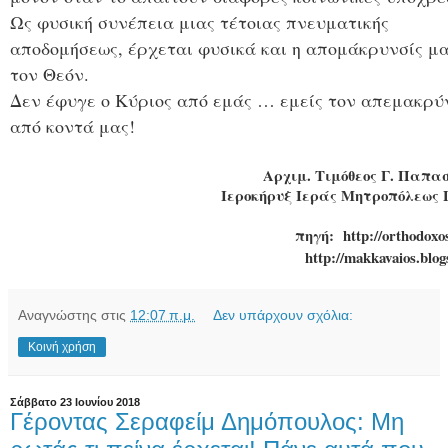
Ως φυσική συνέπεια μιας τέτοιας πνευματικής
αποδομήσεως, έρχεται φυσικά και η απομάκρυνσίς μ
τον Θεόν.
Δεν έφυγε ο Κύριος από εμάς … εμείς τον απεμακρ
από κοντά μας!
Αρχιμ. Τιμόθεος Γ. Παπα
Ιεροκήρυξ Ιεράς Μητροπόλεως
πηγή: http://orthodoxo
http://makkavaios.blo
Αναγνώστης
στις
12:07 π.μ.
Δεν υπάρχουν σχόλια:
Κοινή χρήση
Σάββατο 23 Ιουνίου 2018
Γέροντας Σεραφείμ Δημόπουλος: Μη