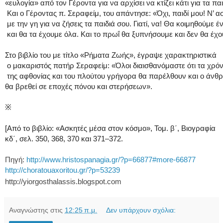
«ευλογία» από τον Γέροντα για να αρχίσει να κτίζει κάτι για τα παι
Και ο Γέροντας π. Σεραφείμ, του απάντησε: «Όχι, παιδί μου! Ν’ α
με την γη για να ζήσεις τα παιδιά σου. Γιατί, να! Θα κοιμηθούμε 
και θα τα έχουμε όλα. Και το πρωΐ θα ξυπνήσουμε και δεν θα έχου
Στο βιβλίο του με τίτλο «Ρήματα Ζωής», έγραψε χαρακτηριστικά
ο μακαριστός πατήρ Σεραφείμ: «Όλοι διαισθανόμαστε ότι τα χρόν
της αφθονίας και του πλούτου γρήγορα θα παρέλθουν και ο άν
θα βρεθεί σε εποχές πόνου και στερήσεων».
※
[Από το βιβλίο: «Ασκητές μέσα στον κόσμο», Τομ. β΄, Βιογραφία
κδ΄, σελ. 350, 368, 370 και 371–372.
Πηγή:
http://www.hristospanagia.gr/?p=66877#more-66877
http://choratouaxoritou.gr/?p=53239
http://yiorgosthalassis.blogspot.com
Αναγνώστης
στις
12:25 π.μ.
Δεν υπάρχουν σχόλια: