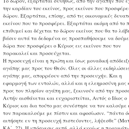
Το δώρον, εξαρτάται συνήθως, από την αγάπην που έχ
την καρδίαν του εκείνος, προς εκείνον που προσφέρε
δώρον. Εξαρτάται, επίσης, από τις οικονομικές δυνατ
εκείνου που το προσφέρει. Εξαρτάται ακόμη από το 
επιθυμεί και δέχεται το δώρον εκείνος που θα το λάβ
βάσιν αυτά τα δεδομένα ας προσπαθήσουμε να δούμε
δώρα που προσφέρει ο Κύριος εις εκείνον που τον
παρακαλεί και προσεύχεται.
Η προσευχή είναι η πρώτη και ίσως μοναδική απόδειξ
αγάπης μας προς τον Θεόν. Όλες οι άλλες εκδηλώσει
αγάπης μας, απορρέουν από την προσευχήν. Και η
εφαρμογή των εντολών, αλλά και η ελεημοσύνη μας 
προς τον πλησίον αγάπη μας, ξεκινούν από την προσ
Αυτήν αισθάνεται και ευχαριστείται, Αυτός ο Ίδιος ο
Κύριος και δια τούτο μας συνέστησε να τον καλούμε 
τον παρακαλούμε με πίστιν και αφοσίωσιν. “πάντα ό
αιτήσητε εν τη προσευχή πιστεύοντες, λήψεσθε” (Ματ
ΚΑ΄ 22). Η υπόσχεσις αυτή, αλλά κυρίως η πραγμάτ