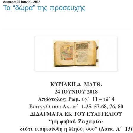
Δευτέρα 25 Ιουνίου 2018
Τα “δώρα” της προσευχής
ΚΥΡΙΑΚΗ Δ ΜΑΤΘ.
24 ΙΟΥΝΙΟΥ 2018
Απόστολος: Ρωμ. ιγ΄ 11 – ιδ΄ 4
Ευαγγέλιον: Λκ. α΄ 1-25, 57-68, 76, 80
ΔΙΔΑΓΜΑΤΑ ΕΚ ΤΟΥ ΕΥΑΓΓΕΛΙΟΥ
“μη φοβού, Ζαχαρία·
διότι εισηκούσθη η δέησίς σου” (Λουκ. Α΄ 13)