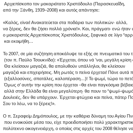
Αρχιεπίσκοπο τον μακαριότατο Χριστόδουλο (Παρασκευαΐδη,
από την Ξάνθη, 1939–2008) και αυτός απάντησε:
«Καλός, είναι! Ανακατεύεται στα ποδάρια των πολιτικών· αλλά,
να ξέρεις, δεν θα ζήσει πολλά χρόνια!». Και, πράγματι· ενώ ήταν 
ο μακαριστός Αρχιεπίσκοπος Χριστόδουλος, ξαφνικά σε λίγο “αρ
και εκοιμήθη…
Το 2007, σε μία συζήτηση αποκάλυψε τα εξής σε πνευματικό του 
(τον π. Παύλο Τσουκνίδα): «Έρχεται, όπου νά ’ναι, μεγάλη κρίση
Θα κλείσουν μαγαζιά, θα απολυθούν υπάλληλοι, θα κλείσουν
μαγαζιά και επιχειρήσεις. Μη ρωτάς τι πείνα έρχεται! Πάνε αυτά 
(εξαλλοσύνες, σπατάλες, καλοπέραση…)! Το ψωμί, τώρα το πετά
Όμως σ’ αυτήν την κρίση που έρχεται –θα είναι παγκόσμια βέβαι
αλλά στην Ελλάδα θα είναι μεγαλύτερη· θα πουν το “ψωμί–ψωμά
Δουλειές, δεν θα υπάρχουν. Έρχεται φτώχεια και πείνα, πάτερ Π
Σου το λέω, να το ξέρεις!».
Ο π. Σεραφείμ Δημόπουλος, με την καθάρια δύναμη του Αγίου Π
που ενοικούσε μέσα του, είχε προειδοποιήσει πολύ χαρακτηριστι
πολύτεκνο οικογενειάρχη, ο οποίος στις αρχές του 2008 θέλησε ν