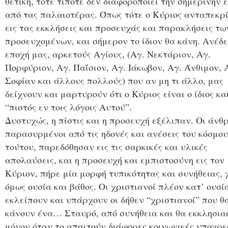
θετική, τότε τίποτε δεν διαφοροποιεί την σημερινήν 
από τας παλαιοτέρας. Όπως τότε ο Κύριος ανταπεκρ
εις τας εκκλήσεις και προσευχάς και παρακλήσεις τω
προσευχομένων, και σήμερον το ίδιον θα κάνη. Ανέδε
εποχή μας, αρκετούς Αγίους, (Αγ. Νεκτάριον, Αγ.
Πορφύριον, Αγ. Παΐσιον, Αγ. Ιάκωβον, Αγ. Άνθιμον, 
Σοφίαν και άλλους πολλούς) που αν μη τι άλλο, μας
δείχνουν και μαρτυρούν ότι ο Κύριος είναι ο ίδιος κα
“πιστός εν τοις λόγοις Αυτού”.
Δυστυχώς, η πίστις και η προσευχή εξέλιπαν. Οι άνθ
παρασυρμένοι από τις ηδονές και ανέσεις του κόσμου
τούτου, παρεδόθησαν εις τις σαρκικές και υλικές
απολαύσεις, και η προσ­ευχή και εμπιστοσύνη εις τον
Κύριον, πήρε μία μορφή τυπικότητας και συνήθειας, 
όμως ουσία και βάθος. Οι χριστιανοί πλέον κατ’ ουσί
εκλείπουν και υπάρχουν οι δήθεν “χριστιανοί” που θ
κάνουν ένα… Σταυρό, από συνήθεια και θα εκκλησια
μόνον όταν το απαιτούν διάφορες κοινωνικές υποχρε