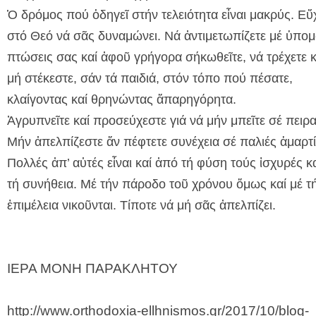
Ὁ δρόμος πού ὁδηγεῖ στήν τελειότητα εἶναι μακρύς. Εὔ
στό Θεό νά σᾶς δυναμώνει. Νά ἀντιμετωπίζετε μέ ὑπομ
πτώσεις σας καί ἀφοῦ γρήγορα σήκωθεῖτε, νά τρέχετε κ
μή στέκεστε, σάν τά παιδιά, στόν τόπο πού πέσατε,
κλαίγοντας καί θρηνώντας ἅπαρηγόρητα.
Ἀγρυπνεῖτε καί προσεύχεστε γιά νά μήν μπεῖτε σέ πειρ
Μήν ἀπελπίζεστε ἄν πέφτετε συνέχεια σέ παλιές ἁμαρτί
Πολλές ἀπ’ αὐτές εἶναι καί ἀπό τή φύση τούς ἰσχυρές κ
τή συνήθεια. Μέ τήν πάροδο τοῦ χρόνου ὅμως καί μέ τ
ἐπιμέλεια νικοῦνται. Τίποτε νά μή σᾶς ἀπελπίζει.
ΙΕΡΑ ΜΟΝΗ ΠΑΡΑΚΛΗΤΟΥ
http://www.orthodoxia-ellhnismos.gr/2017/10/blog-