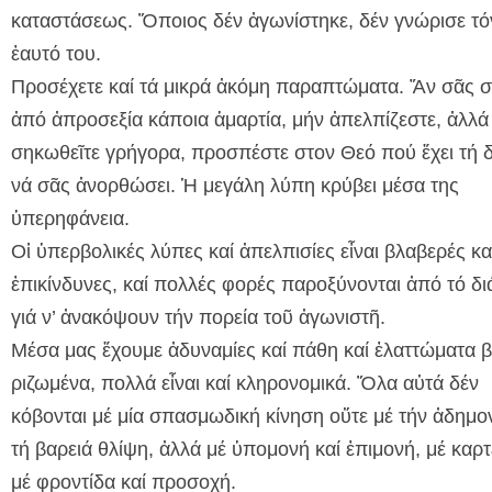
καταστάσεως. Ὅποιος δέν ἀγωνίστηκε, δέν γνώρισε τό
ἑαυτό του.
Προσέχετε καί τά μικρά ἀκόμη παραπτώματα. Ἄν σᾶς σ
ἀπό ἀπροσεξία κάποια ἁμαρτία, μήν ἀπελπίζεστε, ἀλλά
σηκωθεῖτε γρήγορα, προσπέστε στον Θεό πού ἔχει τή 
νά σᾶς ἀνορθώσει. Ἡ μεγάλη λύπη κρύβει μέσα της
ὑπερηφάνεια.
Οἱ ὑπερβολικές λύπες καί ἀπελπισίες εἶναι βλαβερές κα
ἐπικίνδυνες, καί πολλές φορές παροξύνονται ἀπό τό δ
γιά ν’ ἀνακόψουν τήν πορεία τοῦ ἀγωνιστῆ.
Μέσα μας ἔχουμε ἀδυναμίες καί πάθη καί ἐλαττώματα β
ριζωμένα, πολλά εἶναι καί κληρονομικά. Ὅλα αὐτά δέν
κόβονται μέ μία σπασμωδική κίνηση οὔτε μέ τήν ἀδημον
τή βαρειά θλίψη, ἀλλά μέ ὑπομονή καί ἐπιμονή, μέ καρτ
μέ φροντίδα καί προσοχή.